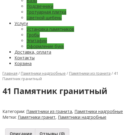
Вазы
Подсвечники
Тротуарная плитка
Цветной щебень
Услуги
Установка памятников
Гробы
Эпитафии
Оформление букв
Доставка, оплата
Контакты
Корзина
Главная
/
Памятники надгробные
/
Памятники из гранита
/ 41
Памятник гранитный
41 Памятник гранитный
Категории:
Памятники из гранита
,
Памятники надгробные
Метки:
Памятники гранит
,
Памятники надгробные
Описание
Отзывы (0)