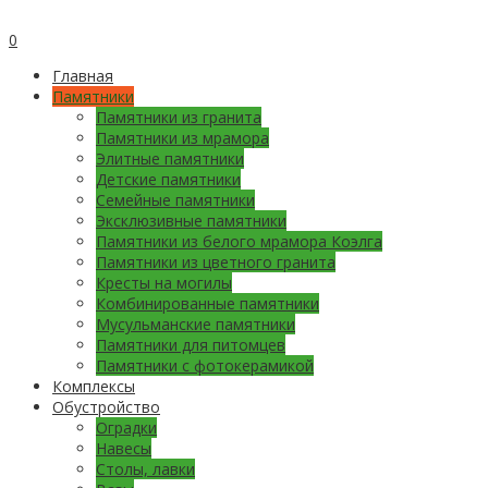
0
Главная
Памятники
Памятники из гранита
Памятники из мрамора
Элитные памятники
Детские памятники
Семейные памятники
Эксклюзивные памятники
Памятники из белого мрамора Коэлга
Памятники из цветного гранита
Кресты на могилы
Комбинированные памятники
Мусульманские памятники
Памятники для питомцев
Памятники с фотокерамикой
Комплексы
Обустройство
Оградки
Навесы
Столы, лавки