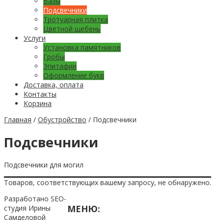
Вазы
Подсвечники
Тротуарная плитка
Цветной щебень
Услуги
Установка памятников
Гробы
Эпитафии
Оформление букв
Доставка, оплата
Контакты
Корзина
Главная
/
Обустройство
/ Подсвечники
Подсвечники
Подсвечники для могил
Товаров, соответствующих вашему запросу, не обнаружено.
Разработано SEO-
МЕНЮ:
студия Ирины
Самделовой