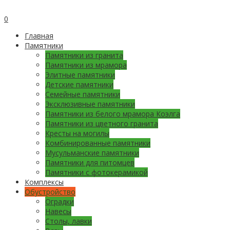
0
Главная
Памятники
Памятники из гранита
Памятники из мрамора
Элитные памятники
Детские памятники
Семейные памятники
Эксклюзивные памятники
Памятники из белого мрамора Коэлга
Памятники из цветного гранита
Кресты на могилы
Комбинированные памятники
Мусульманские памятники
Памятники для питомцев
Памятники с фотокерамикой
Комплексы
Обустройство
Оградки
Навесы
Столы, лавки