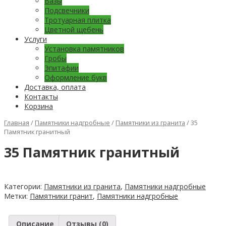
Вазы
Подсвечники
Тротуарная плитка
Цветной щебень
Услуги
Установка памятников
Гробы
Эпитафии
Оформление букв
Доставка, оплата
Контакты
Корзина
Главная
/
Памятники надгробные
/
Памятники из гранита
/ 35
Памятник гранитный
35 Памятник гранитный
Категории:
Памятники из гранита
,
Памятники надгробные
Метки:
Памятники гранит
,
Памятники надгробные
Описание
Отзывы (0)