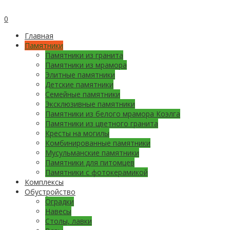
0
Главная
Памятники
Памятники из гранита
Памятники из мрамора
Элитные памятники
Детские памятники
Семейные памятники
Эксклюзивные памятники
Памятники из белого мрамора Коэлга
Памятники из цветного гранита
Кресты на могилы
Комбинированные памятники
Мусульманские памятники
Памятники для питомцев
Памятники с фотокерамикой
Комплексы
Обустройство
Оградки
Навесы
Столы, лавки