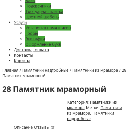
Вазы
Подсвечники
Тротуарная плитка
Цветной щебень
Услуги
Установка памятников
Гробы
Эпитафии
Оформление букв
Доставка, оплата
Контакты
Корзина
Главная
/
Памятники надгробные
/
Памятники из мрамора
/ 28
Памятник мраморный
28 Памятник мраморный
Категория:
Памятники из
мрамора
Метки:
Памятники
из мрамора
,
Памятники
надгробные
Описание
Отзывы (0)