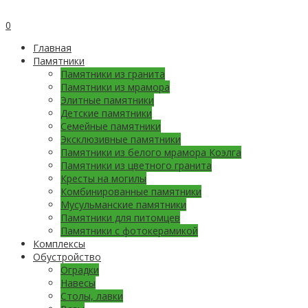
0
Главная
Памятники
Памятники из гранита
Памятники из мрамора
Элитные памятники
Детские памятники
Семейные памятники
Эксклюзивные памятники
Памятники из белого мрамора Коэлга
Памятники из цветного гранита
Кресты на могилы
Комбинированные памятники
Мусульманские памятники
Памятники для питомцев
Памятники с фотокерамикой
Комплексы
Обустройство
Оградки
Навесы
Столы, лавки