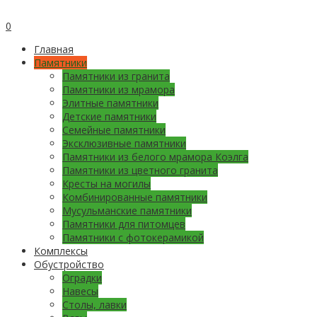
0
Главная
Памятники
Памятники из гранита
Памятники из мрамора
Элитные памятники
Детские памятники
Семейные памятники
Эксклюзивные памятники
Памятники из белого мрамора Коэлга
Памятники из цветного гранита
Кресты на могилы
Комбинированные памятники
Мусульманские памятники
Памятники для питомцев
Памятники с фотокерамикой
Комплексы
Обустройство
Оградки
Навесы
Столы, лавки