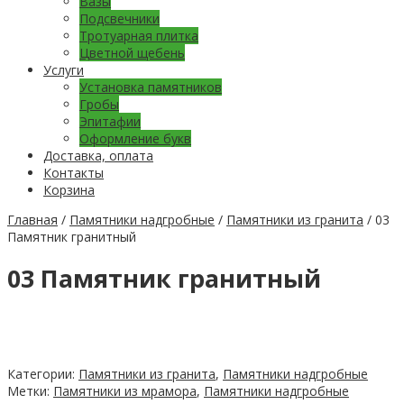
Вазы
Подсвечники
Тротуарная плитка
Цветной щебень
Услуги
Установка памятников
Гробы
Эпитафии
Оформление букв
Доставка, оплата
Контакты
Корзина
Главная
/
Памятники надгробные
/
Памятники из гранита
/ 03
Памятник гранитный
03 Памятник гранитный
Категории:
Памятники из гранита
,
Памятники надгробные
Метки:
Памятники из мрамора
,
Памятники надгробные