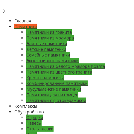
0
Главная
Памятники
Памятники из гранита
Памятники из мрамора
Элитные памятники
Детские памятники
Семейные памятники
Эксклюзивные памятники
Памятники из белого мрамора Коэлга
Памятники из цветного гранита
Кресты на могилы
Комбинированные памятники
Мусульманские памятники
Памятники для питомцев
Памятники с фотокерамикой
Комплексы
Обустройство
Оградки
Навесы
Столы, лавки