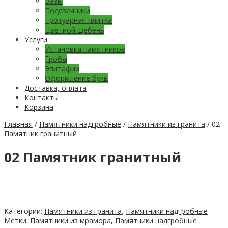
Вазы
Подсвечники
Тротуарная плитка
Цветной щебень
Услуги
Установка памятников
Гробы
Эпитафии
Оформление букв
Доставка, оплата
Контакты
Корзина
Главная
/
Памятники надгробные
/
Памятники из гранита
/ 02
Памятник гранитный
02 Памятник гранитный
Категории:
Памятники из гранита
,
Памятники надгробные
Метки:
Памятники из мрамора
,
Памятники надгробные