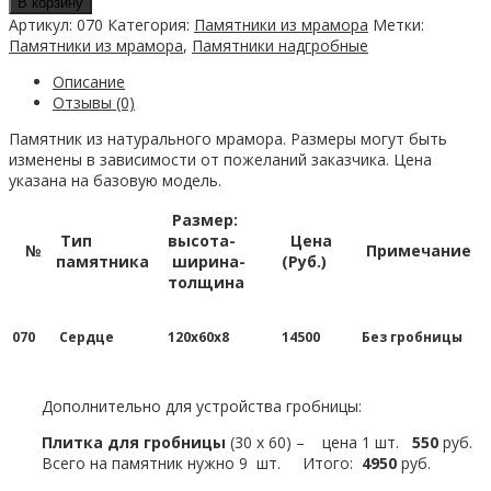
В корзину
мраморный
Артикул:
070
Категория:
Памятники из мрамора
Метки:
070
Памятники из мрамора
,
Памятники надгробные
Описание
Отзывы (0)
Памятник из натурального мрамора. Размеры могут быть
изменены в зависимости от пожеланий заказчика. Цена
указана на базовую модель.
Размер:
Тип
высота-
Цена
№
Примечание
памятника
ширина-
(Руб.)
толщина
070
Сердце
120х60х8
14500
Без гробницы
Дополнительно для устройства гробницы:
Плитка для гробницы
(30 х 60) – цена 1 шт.
550
руб.
Всего на памятник нужно 9 шт. Итого:
4950
руб.