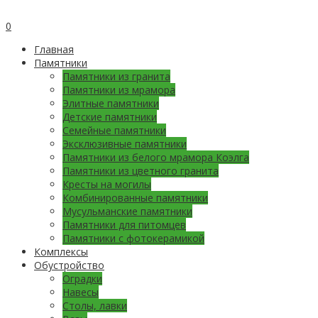
0
Главная
Памятники
Памятники из гранита
Памятники из мрамора
Элитные памятники
Детские памятники
Семейные памятники
Эксклюзивные памятники
Памятники из белого мрамора Коэлга
Памятники из цветного гранита
Кресты на могилы
Комбинированные памятники
Мусульманские памятники
Памятники для питомцев
Памятники с фотокерамикой
Комплексы
Обустройство
Оградки
Навесы
Столы, лавки