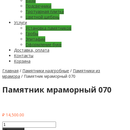
Вазы
Подсвечники
Тротуарная плитка
Цветной щебень
Услуги
Установка памятников
Гробы
Эпитафии
Оформление букв
Доставка, оплата
Контакты
Корзина
Главная
/
Памятники надгробные
/
Памятники из
мрамора
/ Памятник мраморный 070
Памятник мраморный 070
₽
14,500.00
Количество
Памятник