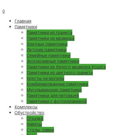
0
Главная
Памятники
Памятники из гранита
Памятники из мрамора
Элитные памятники
Детские памятники
Семейные памятники
Эксклюзивные памятники
Памятники из белого мрамора Коэлга
Памятники из цветного гранита
Кресты на могилы
Комбинированные памятники
Мусульманские памятники
Памятники для питомцев
Памятники с фотокерамикой
Комплексы
Обустройство
Оградки
Навесы
Столы, лавки