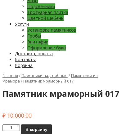
Вазы
Подсвечники
Тротуарная плитка
Цветной щебень
Услуги
Установка памятников
Гробы
Эпитафии
Оформление букв
Доставка, оплата
Контакты
Корзина
Главная
/
Памятники надгробные
/
Памятники из
мрамора
/ Памятник мраморный 017
Памятник мраморный 017
₽
10,000.00
Количество
В корзину
Памятник
мраморный