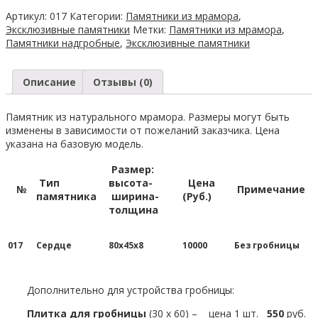
017
Артикул:
017
Категории:
Памятники из мрамора
,
Эксклюзивные памятники
Метки:
Памятники из мрамора
,
Памятники надгробные
,
Эксклюзивные памятники
Описание
Отзывы (0)
Памятник из натурального мрамора. Размеры могут быть
изменены в зависимости от пожеланий заказчика. Цена
указана на базовую модель.
Размер:
Тип
высота-
Цена
№
Примечание
памятника
ширина-
(Руб.)
толщина
017
Сердце
80х45х8
10000
Без гробницы
Дополнительно для устройства гробницы:
Плитка для гробницы
(30 х 60) – цена 1 шт.
550
руб.