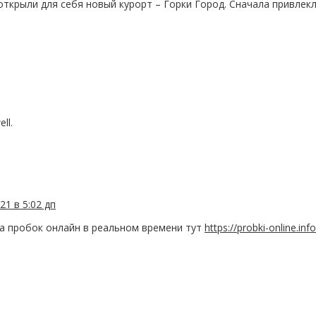
открыли для себя новый курорт – Горки Город. Сначала привле
ll.
21 в 5:02 дп
та пробок онлайн в реальном времени тут
https://probki-online.info