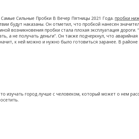
 Самые Сильные Пробки В Вечер Пятницы 2021 Года.
пробки ниж
твии будут наказаны. Он отметил, что пробкой нанесен значите
ной возникновения пробки стала плохая эксплуатация дороги. “
ть, а не получать деньги”. Он также подчеркнул, что аварийная
значит, к ней можно и нужно было готовиться заранее. В район
то изучать город лучше с человеком, который может о нем рас
посетить.