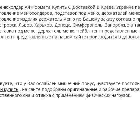
енюхолдер А4 Формата Купить С Доставкой В Киеве, Украине пе
товление менюхолдеров, подставок под меню, держателей меню,
товление изделия держатель меню по Вашему заказу согласно п
етровск, Львов, Харьков, Донецк, Симферополь, Запорожье а т
ставка под меню, держатель меню, тейбл тент представленные
л тент представленные на нашем сайте производятся в доволь
вуете, что у Вас ослаблен мышечный тонус, чувствуете постоян
н купить
, на сайте подобраны оригинальные и рабочие препара
ственного сна и отдыха с применением физических нагрузок.