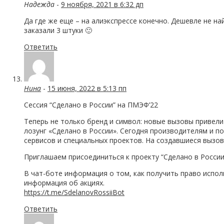
Надежда
-
9 ноября, 2021 в 6:32 дп
Да где же еще – на алиэкспрессе конечно. Дешевле не н
заказали 3 штуки 🙂
Ответить
Нина
-
15 июня, 2022 в 5:13 пп
Сессия “Сделано в России” на ПМЭФ’22
Теперь не только бренд и символ: новые вызовы привели
лозунг «Сделано в России». Сегодня производителям и 
сервисов и специальных проектов. На создавшиеся вызов
Приглашаем присоединиться к проекту “Сделано в России
В чат-боте информация о том, как получить право исполь
информация об акциях.
https://t.me/SdelanovRossiiBot
Ответить