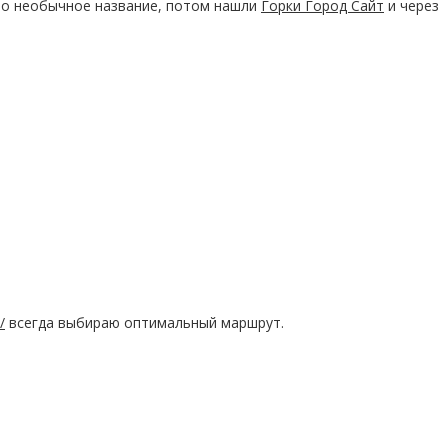
кло необычное название, потом нашли
Горки Город Сайт
и через
/
всегда выбираю оптимальный маршрут.