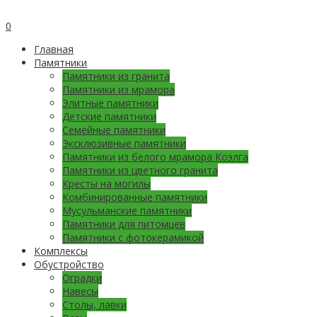
0
Главная
Памятники
Памятники из гранита
Памятники из мрамора
Элитные памятники
Детские памятники
Семейные памятники
Эксклюзивные памятники
Памятники из белого мрамора Коэлга
Памятники из цветного гранита
Кресты на могилы
Комбинированные памятники
Мусульманские памятники
Памятники для питомцев
Памятники с фотокерамикой
Комплексы
Обустройство
Оградки
Навесы
Столы, лавки