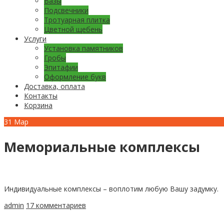
Вазы
Подсвечники
Тротуарная плитка
Цветной щебень
Услуги
Установка памятников
Гробы
Эпитафии
Оформление букв
Доставка, оплата
Контакты
Корзина
31
Мар
Мемориальные комплексы
Индивидуальные комплексы – воплотим любую Вашу задумку.
admin
17 комментариев