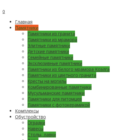
0
Главная
Памятники
Памятники из гранита
Памятники из мрамора
Элитные памятники
Детские памятники
Семейные памятники
Эксклюзивные памятники
Памятники из белого мрамора Коэлга
Памятники из цветного гранита
Кресты на могилы
Комбинированные памятники
Мусульманские памятники
Памятники для питомцев
Памятники с фотокерамикой
Комплексы
Обустройство
Оградки
Навесы
Столы, лавки