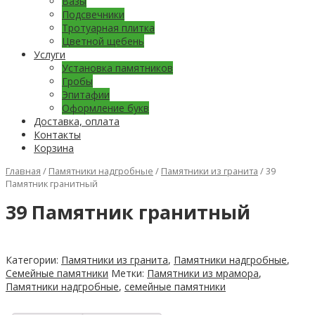
Вазы
Подсвечники
Тротуарная плитка
Цветной щебень
Услуги
Установка памятников
Гробы
Эпитафии
Оформление букв
Доставка, оплата
Контакты
Корзина
Главная
/
Памятники надгробные
/
Памятники из гранита
/ 39
Памятник гранитный
39 Памятник гранитный
Категории:
Памятники из гранита
,
Памятники надгробные
,
Семейные памятники
Метки:
Памятники из мрамора
,
Памятники надгробные
,
семейные памятники