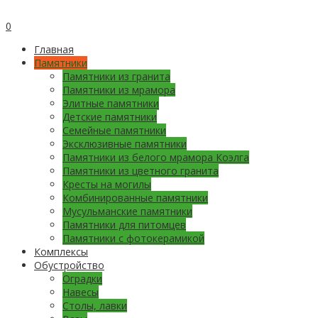
0
Главная
Памятники
Памятники из гранита
Памятники из мрамора
Элитные памятники
Детские памятники
Семейные памятники
Эксклюзивные памятники
Памятники из белого мрамора Коэлга
Памятники из цветного гранита
Кресты на могилы
Комбинированные памятники
Мусульманские памятники
Памятники для питомцев
Памятники с фотокерамикой
Комплексы
Обустройство
Оградки
Навесы
Столы, лавки