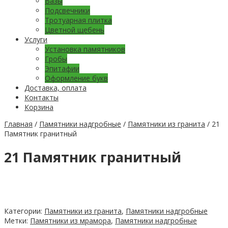
Вазы
Подсвечники
Тротуарная плитка
Цветной щебень
Услуги
Установка памятников
Гробы
Эпитафии
Оформление букв
Доставка, оплата
Контакты
Корзина
Главная
/
Памятники надгробные
/
Памятники из гранита
/ 21
Памятник гранитный
21 Памятник гранитный
Категории:
Памятники из гранита
,
Памятники надгробные
Метки:
Памятники из мрамора
,
Памятники надгробные