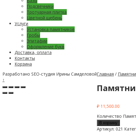
Вазы
Подсвечники
Тротуарная плитка
Цветной щебень
Услуги
Установка памятников
Гробы
Эпитафии
Оформление букв
Доставка, оплата
Контакты
Корзина
Разработано SEO-студия Ирины Самделовой
Главная
/
Памятни
↑
Памятни
₽
11,500.00
Количество Памят
В корзину
Артикул:
021
Кате