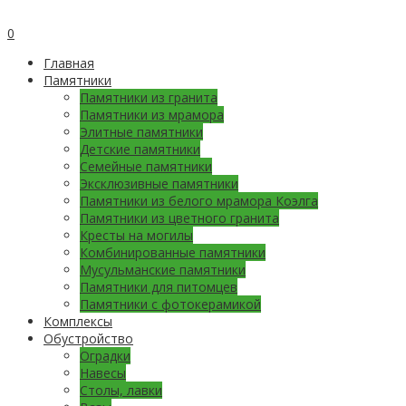
0
Главная
Памятники
Памятники из гранита
Памятники из мрамора
Элитные памятники
Детские памятники
Семейные памятники
Эксклюзивные памятники
Памятники из белого мрамора Коэлга
Памятники из цветного гранита
Кресты на могилы
Комбинированные памятники
Мусульманские памятники
Памятники для питомцев
Памятники с фотокерамикой
Комплексы
Обустройство
Оградки
Навесы
Столы, лавки