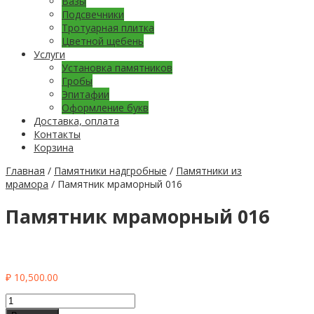
Вазы
Подсвечники
Тротуарная плитка
Цветной щебень
Услуги
Установка памятников
Гробы
Эпитафии
Оформление букв
Доставка, оплата
Контакты
Корзина
Главная
/
Памятники надгробные
/
Памятники из
мрамора
/ Памятник мраморный 016
Памятник мраморный 016
₽
10,500.00
Количество
Памятник