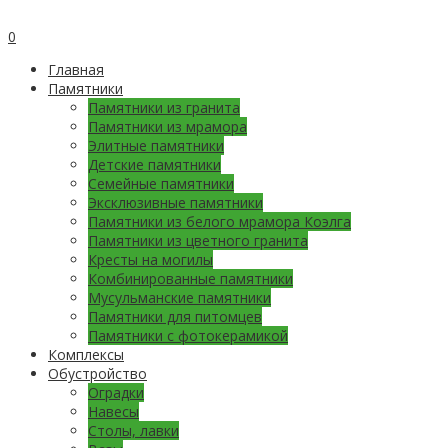
0
Главная
Памятники
Памятники из гранита
Памятники из мрамора
Элитные памятники
Детские памятники
Семейные памятники
Эксклюзивные памятники
Памятники из белого мрамора Коэлга
Памятники из цветного гранита
Кресты на могилы
Комбинированные памятники
Мусульманские памятники
Памятники для питомцев
Памятники с фотокерамикой
Комплексы
Обустройство
Оградки
Навесы
Столы, лавки