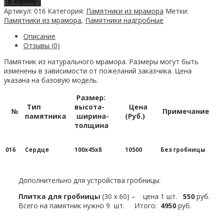
В корзину
мраморный
Артикул:
016
Категория:
Памятники из мрамора
Метки:
016
Памятники из мрамора
,
Памятники надгробные
Описание
Отзывы (0)
Памятник из натурального мрамора. Размеры могут быть
изменены в зависимости от пожеланий заказчика. Цена
указана на базовую модель.
Размер:
Тип
высота-
Цена
№
Примечание
памятника
ширина-
(Руб.)
толщина
016
Сердце
100х45х8
10500
Без гробницы
Дополнительно для устройства гробницы:
Плитка для гробницы
(30 х 60) – цена 1 шт.
550
руб.
Всего на памятник нужно 9 шт. Итого:
4950
руб.